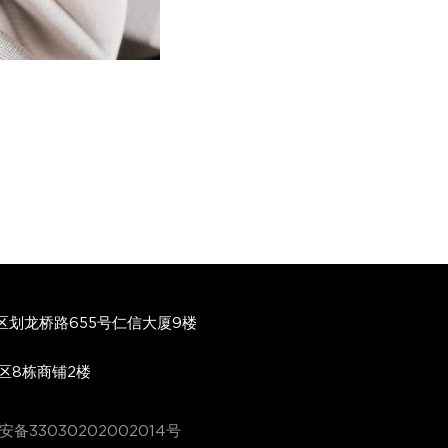
划龙桥路655号仁信大厦9楼
区8栋商铺2楼
备33030202002014号