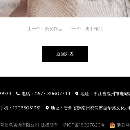
上一个：
美发作品
下一个：
美甲作品
返回列表
89939
电话：
0577-89607799
地址：浙江省温州市鹿城区


手机：
19085051331
地址：贵州省黔南州都匀市振华路文化小

金莎教育信息咨询有限公司 版权所有
浙ICP备18027820号
浙公网安