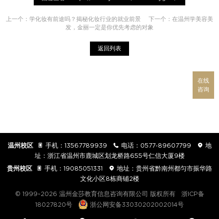
上一个：
学化妆有前途吗？揭秘化妆行业的就业前景
下一个：
在温州学美容美
发，金丽一定是你优先考虑的对象
返回列表
在线
咨询
温州校区

手机：
13567789939

电话：
0577-89607799

地
址：浙江省温州市鹿城区划龙桥路655号仁信大厦9楼
贵州校区

手机：
19085051331

地址：贵州省黔南州都匀市振华路
文化小区8栋商铺2楼
© 1999~2026 温州金莎教育信息咨询有限公司 版权所有
浙ICP备
18027820号
浙公网安备33030202002014号