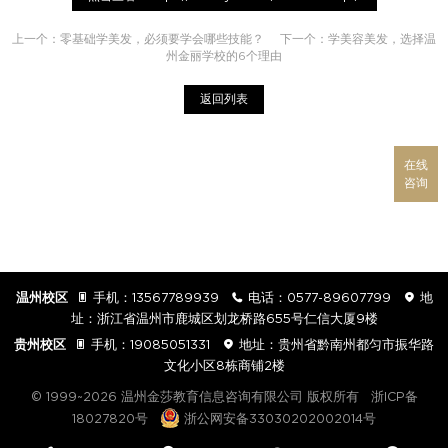
上一个：
零基础学美发，必须要学会哪些技能？
下一个：
学美容美发，选择温
州金丽学校的6个理由
返回列表
在线
咨询
温州校区

手机：
13567789939

电话：
0577-89607799

地
址：浙江省温州市鹿城区划龙桥路655号仁信大厦9楼
贵州校区

手机：
19085051331

地址：贵州省黔南州都匀市振华路
文化小区8栋商铺2楼
© 1999~2026 温州金莎教育信息咨询有限公司 版权所有
浙ICP备
18027820号
浙公网安备33030202002014号